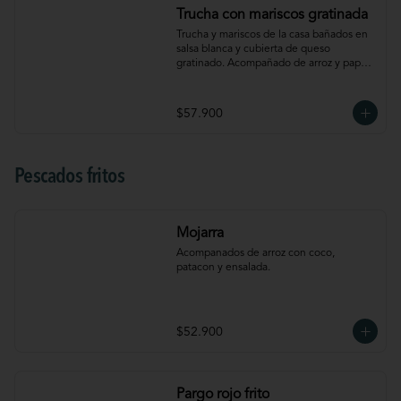
Trucha con mariscos gratinada
Trucha y mariscos de la casa bañados en 
salsa blanca y cubierta de queso 
gratinado. Acompañado de arroz y papá a 
la francesa.
$57.900
Pescados fritos
Mojarra
Acompanados de arroz con coco, 
patacon y ensalada.
$52.900
Pargo rojo frito