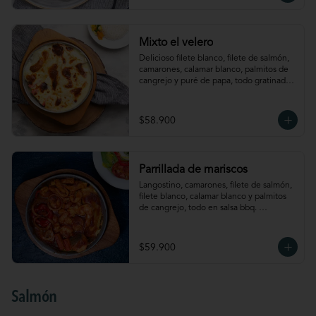
Mixto el velero
Delicioso filete blanco, filete de salmón, 
camarones, calamar blanco, palmitos de 
cangrejo y puré de papa, todo gratinado 
al estilo el velero. Acompañado de arroz 
y verdura
$58.900
Parrillada de mariscos
Langostino, camarones, filete de salmón, 
filete blanco, calamar blanco y palmitos 
de cangrejo, todo en salsa bbq. 
Acompañado de puré de papa y ensalada
$59.900
Salmón