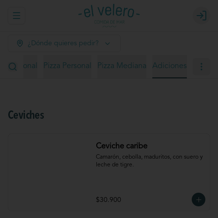
Abrir menu de navegación
Login
¿Dónde quieres pedir?
ño personal
Pizza Personal
Pizza Mediana
Adiciones
Ceviches
Ceviche caribe
Camarón, cebolla, maduritos, con suero y 
leche de tigre.
$30.900