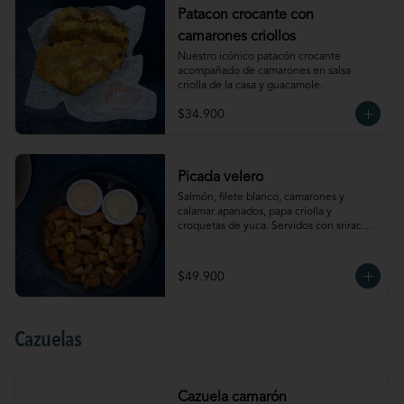
Patacon crocante con
camarones criollos
Nuestro icónico patacón crocante 
acompañado de camarones en salsa 
criolla de la casa y guacamole.
$34.900
Picada velero
Salmón, filete blanco, camarones y 
calamar apanados, papa criolla y 
croquetas de yuca. Servidos con sriracha 
mayo y salsa de ají amarillo.
$49.900
Cazuelas
Cazuela camarón