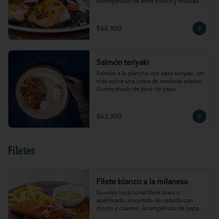
Acompañado de arroz blanco y ensalada 
con lechuga, cebolla, tomate cherry, 
palmitos de cangrejo, manzana y 
aguacate
$64.900
Salmón teriyaki
Salmón a la plancha con salsa teriyaki, ser 
vido sobre una cama de verduras asadas. 
Acompañado de puré de papa
$63.900
Filetes
Filete blanco a la milanesa
Nuestro tradicional filete blanco 
apanado, encurtido de cebolla con 
rocoto y cilantro. Acompañado de papas 
a la francesa y salsa de aguacate. 4