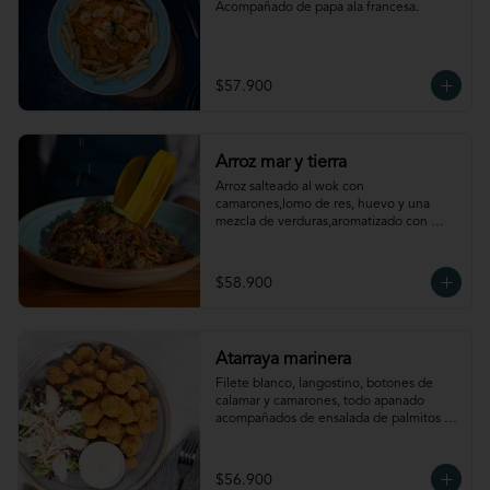
Acompañado de papa ala francesa.
$57.900
Arroz mar y tierra
Arroz salteado al wok con 
camarones,lomo de res, huevo y una 
mezcla de verduras,aromatizado con 
aceite de ajonjolí. Acompañado de chips 
de plátano.
$58.900
Atarraya marinera
Filete blanco, langostino, botones de 
calamar y camarones, todo apanado 
acompañados de ensalada de palmitos 
aderezada con naranja y maní; papa 
rústica y salsa de ají amarillo.
$56.900