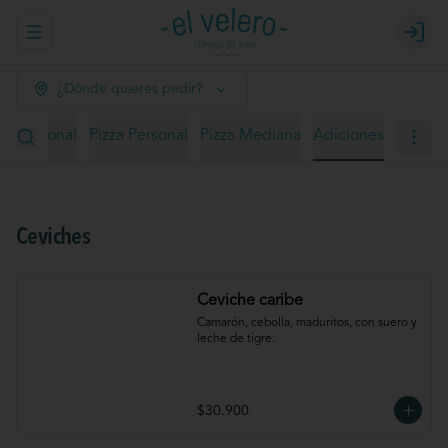
Abrir menu de navegación
Login
¿Dónde quieres pedir?
ño personal
Pizza Personal
Pizza Mediana
Adiciones
Ceviches
Ceviche caribe
Camarón, cebolla, maduritos, con suero y 
leche de tigre.
$30.900