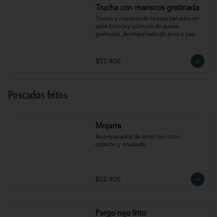
Trucha con mariscos gratinada
Trucha y mariscos de la casa bañados en 
salsa blanca y cubierta de queso 
gratinado. Acompañado de arroz y papá a 
la francesa.
$57.900
Pescados fritos
Mojarra
Acompanados de arroz con coco, 
patacon y ensalada.
$52.900
Pargo rojo frito