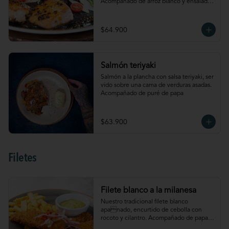
Acompañado de arroz blanco y ensalada 
con lechuga, cebolla, tomate cherry, 
palmitos de cangrejo, manzana y 
aguacate
$64.900
Salmón teriyaki
Salmón a la plancha con salsa teriyaki, ser 
vido sobre una cama de verduras asadas. 
Acompañado de puré de papa
$63.900
Filetes
Filete blanco a la milanesa
Nuestro tradicional filete blanco 
apanado, encurtido de cebolla con 
rocoto y cilantro. Acompañado de papas 
a la francesa y salsa de aguacate. 4