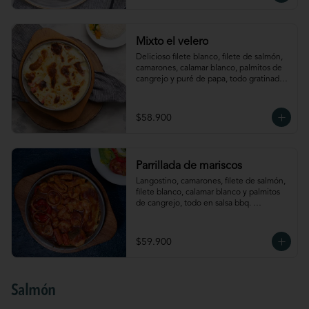
Mixto el velero
Delicioso filete blanco, filete de salmón, 
camarones, calamar blanco, palmitos de 
cangrejo y puré de papa, todo gratinado 
al estilo el velero. Acompañado de arroz 
y verdura
$58.900
Parrillada de mariscos
Langostino, camarones, filete de salmón, 
filete blanco, calamar blanco y palmitos 
de cangrejo, todo en salsa bbq. 
Acompañado de puré de papa y ensalada
$59.900
Salmón