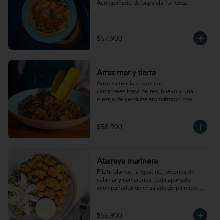
Acompañado de papa ala francesa.
$57.900
Arroz mar y tierra
Arroz salteado al wok con 
camarones,lomo de res, huevo y una 
mezcla de verduras,aromatizado con 
aceite de ajonjolí. Acompañado de chips 
de plátano.
$58.900
Atarraya marinera
Filete blanco, langostino, botones de 
calamar y camarones, todo apanado 
acompañados de ensalada de palmitos 
aderezada con naranja y maní; papa 
rústica y salsa de ají amarillo.
$56.900