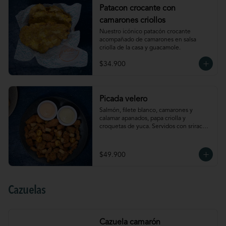
Patacon crocante con
camarones criollos
Nuestro icónico patacón crocante 
acompañado de camarones en salsa 
criolla de la casa y guacamole.
$34.900
Picada velero
Salmón, filete blanco, camarones y 
calamar apanados, papa criolla y 
croquetas de yuca. Servidos con sriracha 
mayo y salsa de ají amarillo.
$49.900
Cazuelas
Cazuela camarón