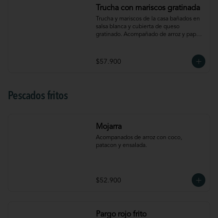
Trucha con mariscos gratinada
Trucha y mariscos de la casa bañados en 
salsa blanca y cubierta de queso 
gratinado. Acompañado de arroz y papá a 
la francesa.
$57.900
Pescados fritos
Mojarra
Acompanados de arroz con coco, 
patacon y ensalada.
$52.900
Pargo rojo frito