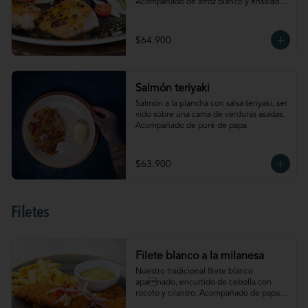
Acompañado de arroz blanco y ensalada 
con lechuga, cebolla, tomate cherry, 
palmitos de cangrejo, manzana y 
aguacate
$64.900
Salmón teriyaki
Salmón a la plancha con salsa teriyaki, ser 
vido sobre una cama de verduras asadas. 
Acompañado de puré de papa
$63.900
Filetes
Filete blanco a la milanesa
Nuestro tradicional filete blanco 
apanado, encurtido de cebolla con 
rocoto y cilantro. Acompañado de papas 
a la francesa y salsa de aguacate. 4