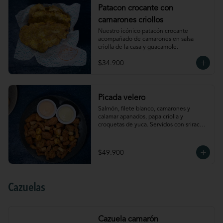
Patacon crocante con
camarones criollos
Nuestro icónico patacón crocante 
acompañado de camarones en salsa 
criolla de la casa y guacamole.
$34.900
Picada velero
Salmón, filete blanco, camarones y 
calamar apanados, papa criolla y 
croquetas de yuca. Servidos con sriracha 
mayo y salsa de ají amarillo.
$49.900
Cazuelas
Cazuela camarón