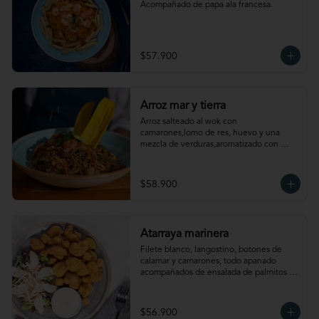
Acompañado de papa ala francesa.
$57.900
Arroz mar y tierra
Arroz salteado al wok con 
camarones,lomo de res, huevo y una 
mezcla de verduras,aromatizado con 
aceite de ajonjolí. Acompañado de chips 
de plátano.
$58.900
Atarraya marinera
Filete blanco, langostino, botones de 
calamar y camarones, todo apanado 
acompañados de ensalada de palmitos 
aderezada con naranja y maní; papa 
rústica y salsa de ají amarillo.
$56.900