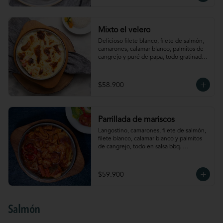
Mixto el velero
Delicioso filete blanco, filete de salmón, 
camarones, calamar blanco, palmitos de 
cangrejo y puré de papa, todo gratinado 
al estilo el velero. Acompañado de arroz 
y verdura
$58.900
Parrillada de mariscos
Langostino, camarones, filete de salmón, 
filete blanco, calamar blanco y palmitos 
de cangrejo, todo en salsa bbq. 
Acompañado de puré de papa y ensalada
$59.900
Salmón