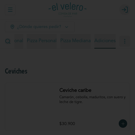
Abrir menu de navegación
Login
¿Dónde quieres pedir?
ño personal
Pizza Personal
Pizza Mediana
Adiciones
Ceviches
Ceviche caribe
Camarón, cebolla, maduritos, con suero y 
leche de tigre.
$30.900