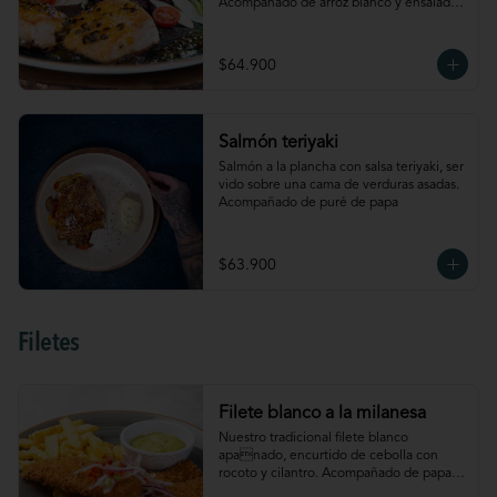
Acompañado de arroz blanco y ensalada 
con lechuga, cebolla, tomate cherry, 
palmitos de cangrejo, manzana y 
aguacate
$64.900
Salmón teriyaki
Salmón a la plancha con salsa teriyaki, ser 
vido sobre una cama de verduras asadas. 
Acompañado de puré de papa
$63.900
Filetes
Filete blanco a la milanesa
Nuestro tradicional filete blanco 
apanado, encurtido de cebolla con 
rocoto y cilantro. Acompañado de papas 
a la francesa y salsa de aguacate. 4