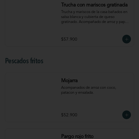
Trucha con mariscos gratinada
Trucha y mariscos de la casa bañados en 
salsa blanca y cubierta de queso 
gratinado. Acompañado de arroz y papá a 
la francesa.
$57.900
Pescados fritos
Mojarra
Acompanados de arroz con coco, 
patacon y ensalada.
$52.900
Pargo rojo frito