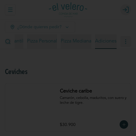
Abrir menu de navegación
Login
¿Dónde quieres pedir?
nú infantil
Pizza Personal
Pizza Mediana
Adiciones
Ceviches
Ceviche caribe
Camarón, cebolla, maduritos, con suero y 
leche de tigre.
$30.900