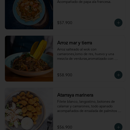
Acompañado de papa ala francesa.
$57.900
Arroz mar y tierra
Arroz salteado al wok con 
camarones,lomo de res, huevo y una 
mezcla de verduras,aromatizado con 
aceite de ajonjolí. Acompañado de chips 
de plátano.
$58.900
Atarraya marinera
Filete blanco, langostino, botones de 
calamar y camarones, todo apanado 
acompañados de ensalada de palmitos 
aderezada con naranja y maní; papa 
rústica y salsa de ají amarillo.
$56.900