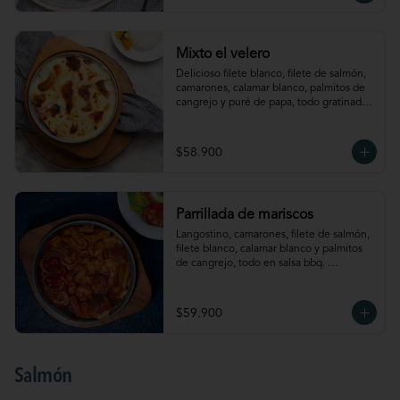
Mixto el velero
Delicioso filete blanco, filete de salmón, 
camarones, calamar blanco, palmitos de 
cangrejo y puré de papa, todo gratinado 
al estilo el velero. Acompañado de arroz 
y verdura
$58.900
Parrillada de mariscos
Langostino, camarones, filete de salmón, 
filete blanco, calamar blanco y palmitos 
de cangrejo, todo en salsa bbq. 
Acompañado de puré de papa y ensalada
$59.900
Salmón