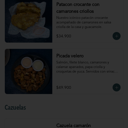
Patacon crocante con
camarones criollos
Nuestro icónico patacón crocante 
acompañado de camarones en salsa 
criolla de la casa y guacamole.
$34.900
Picada velero
Salmón, filete blanco, camarones y 
calamar apanados, papa criolla y 
croquetas de yuca. Servidos con sriracha 
mayo y salsa de ají amarillo.
$49.900
Cazuelas
Cazuela camarón