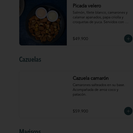
Picada velero
Salmón, filete blanco, camarones y 
calamar apanados, papa criolla y 
croquetas de yuca. Servidos con 
sriracha mayo y salsa de ají amarillo.
$49.900
Cazuelas
Cazuela camarón
Camarones salteados en su base. 
Acompañada de arroz coco y 
patacón.
$59.900
Mariscos