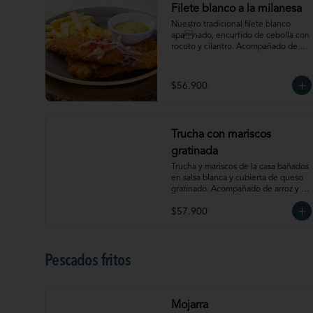
Filete blanco a la milanesa
Nuestro tradicional filete blanco 
apanado, encurtido de cebolla con 
rocoto y cilantro. Acompañado de 
papas a la francesa y salsa de 
aguacate. 4
$56.900
Trucha con mariscos
gratinada
Trucha y mariscos de la casa bañados 
en salsa blanca y cubierta de queso 
gratinado. Acompañado de arroz y 
papá a la francesa.
$57.900
Pescados fritos
Mojarra