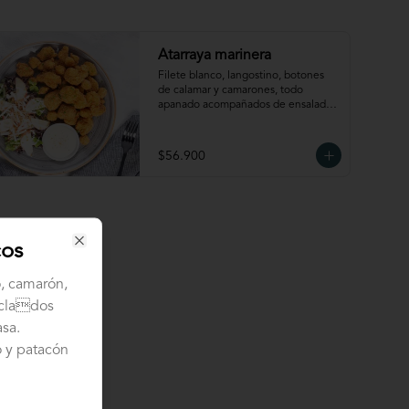
Atarraya marinera
Filete blanco, langostino, botones 
de calamar y camarones, todo 
apanado acompañados de ensalada 
de palmitos aderezada con naranja y 
maní; papa rústica y salsa de ají 
amarillo.
$56.900
cos
Close
o, camarón,
zclados
asa.
 y patacón