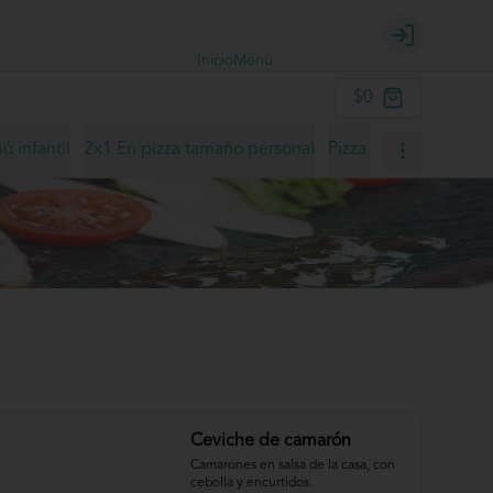
Login
Inicio
Menú
$0
 infantil
2x1 En pizza tamaño personal
Pizza Personal
Pizza
Ceviche de camarón
Camarones en salsa de la casa, con 
cebolla y encurtidos.