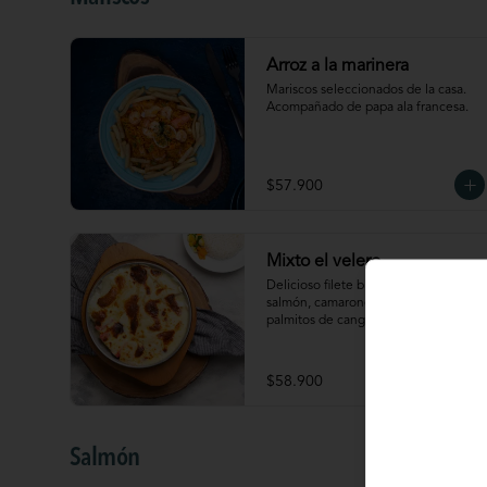
Arroz a la marinera
Mariscos seleccionados de la casa. 
Acompañado de papa ala francesa.
$57.900
Mixto el velero
Delicioso filete blanco, filete de 
salmón, camarones, calamar blanco, 
palmitos de cangrejo y puré de papa, 
todo gratinado al estilo el velero. 
Acompañado de arroz y verdura
$58.900
Salmón