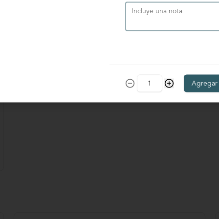
Salmón del pacífico
Salmón en salsa de coco, servido 
sobre camote crocante. 
Acompañado de vegetales 
salteados.
$64.900
Agregar