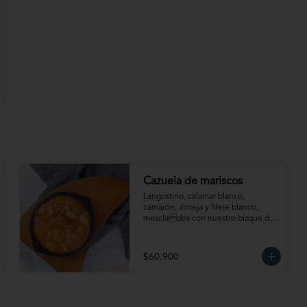
Cazuela de mariscos
Langostino, calamar blanco, 
camarón, almeja y filete blanco, 
mezclados con nuestro bizque de 
la casa. Acompañada de arroz coco y 
patacón
$60.900