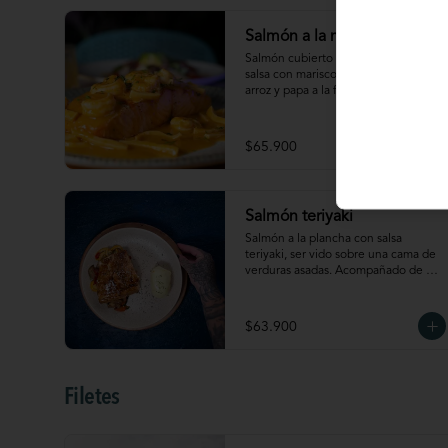
Salmón a la marinera
Salmón cubierto con una deliciosa 
salsa con mariscos. Acompañado de 
arroz y papa a la francesa.
$65.900
Salmón teriyaki
Salmón a la plancha con salsa 
teriyaki, ser vido sobre una cama de 
verduras asadas. Acompañado de 
puré de papa
$63.900
Filetes