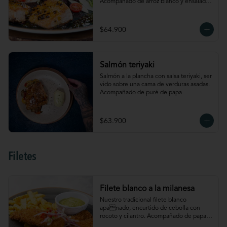
Acompañado de arroz blanco y ensalada 
con lechuga, cebolla, tomate cherry, 
palmitos de cangrejo, manzana y 
aguacate
$64.900
Salmón teriyaki
Salmón a la plancha con salsa teriyaki, ser 
vido sobre una cama de verduras asadas. 
Acompañado de puré de papa
$63.900
Filetes
Filete blanco a la milanesa
Nuestro tradicional filete blanco 
apanado, encurtido de cebolla con 
rocoto y cilantro. Acompañado de papas 
a la francesa y salsa de aguacate. 4