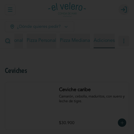
Abrir menu de navegación
Login
¿Dónde quieres pedir?
ño personal
Pizza Personal
Pizza Mediana
Adiciones
Ceviches
Ceviche caribe
Camarón, cebolla, maduritos, con suero y 
leche de tigre.
$30.900