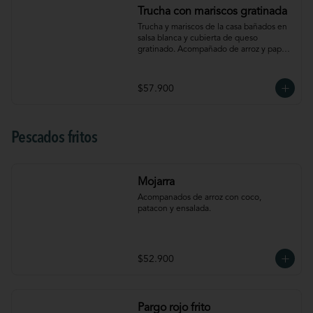
Trucha con mariscos gratinada
Trucha y mariscos de la casa bañados en 
salsa blanca y cubierta de queso 
gratinado. Acompañado de arroz y papá a 
la francesa.
$57.900
Pescados fritos
Mojarra
Acompanados de arroz con coco, 
patacon y ensalada.
$52.900
Pargo rojo frito