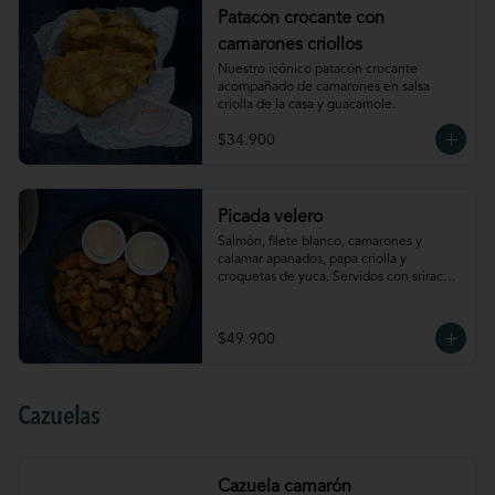
Patacon crocante con
camarones criollos
Nuestro icónico patacón crocante 
acompañado de camarones en salsa 
criolla de la casa y guacamole.
$34.900
Picada velero
Salmón, filete blanco, camarones y 
calamar apanados, papa criolla y 
croquetas de yuca. Servidos con sriracha 
mayo y salsa de ají amarillo.
$49.900
Cazuelas
Cazuela camarón