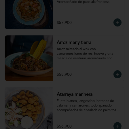
Acompañado de papa ala francesa.
$57.900
Arroz mar y tierra
Arroz salteado al wok con 
camarones,lomo de res, huevo y una 
mezcla de verduras,aromatizado con 
aceite de ajonjolí. Acompañado de chips 
de plátano.
$58.900
Atarraya marinera
Filete blanco, langostino, botones de 
calamar y camarones, todo apanado 
acompañados de ensalada de palmitos 
aderezada con naranja y maní; papa 
rústica y salsa de ají amarillo.
$56.900