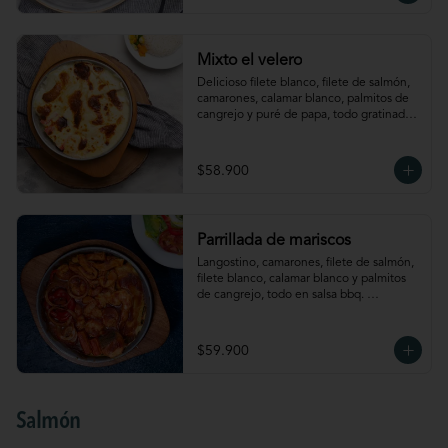
Mixto el velero
Delicioso filete blanco, filete de salmón, 
camarones, calamar blanco, palmitos de 
cangrejo y puré de papa, todo gratinado 
al estilo el velero. Acompañado de arroz 
y verdura
$58.900
Parrillada de mariscos
Langostino, camarones, filete de salmón, 
filete blanco, calamar blanco y palmitos 
de cangrejo, todo en salsa bbq. 
Acompañado de puré de papa y ensalada
$59.900
Salmón